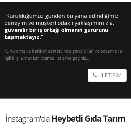
“Kurulduğumuz günden bu yana edindiğimiz
deneyim ve müşteri odaklı yaklaşımımızla,
güvenilir bir iş ortağı olmanın gururunu
taşımaktayız.”
Kuruyemiş ve bakliyat sektöründe geniş ürün yelpazemiz ile
ilgili bilgi almak için bizimle iletişime geçiniz…
İLETİŞİM
İnstagram'da
Heybetli Gıda Tarım